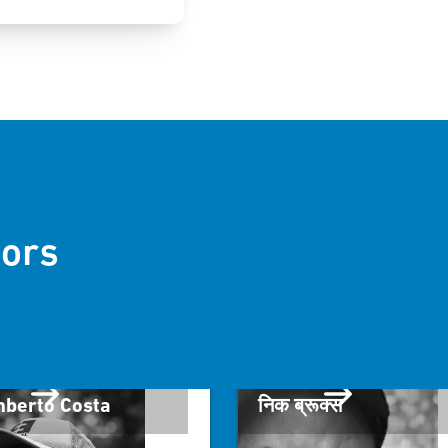
ors
berto Costa
निक ब्रूक्स