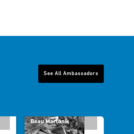
See All Ambassadors
Beau Martonik
विल रॉ