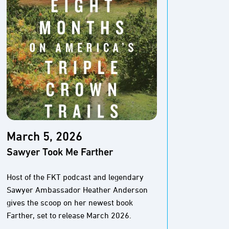
March 5, 2026
Marc
Sawyer Took Me Farther
The M
Pione
Host of the FKT podcast and legendary
Sawyer Ambassador Heather Anderson
The Baj
gives the scoop on her newest book
And thi
Farther, set to release March 2026.