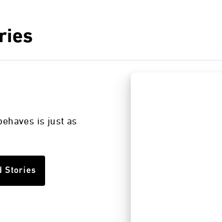
ries
s
ehaves is just as
d Stories