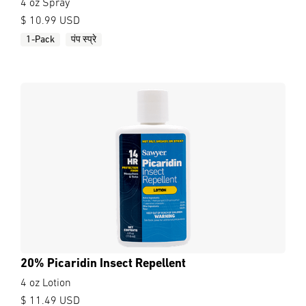
4 oz Spray
$ 10.99 USD
1-Pack
पंप स्प्रे
20% Picaridin Insect Repellent
4 oz Lotion
$ 11.49 USD