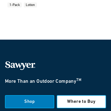
1-Pack
Lotion
TM
More Than an Outdoor Company
Shop
Where to Buy