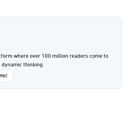
tform where over 100 million readers come to
d dynamic thinking.
बसाइट