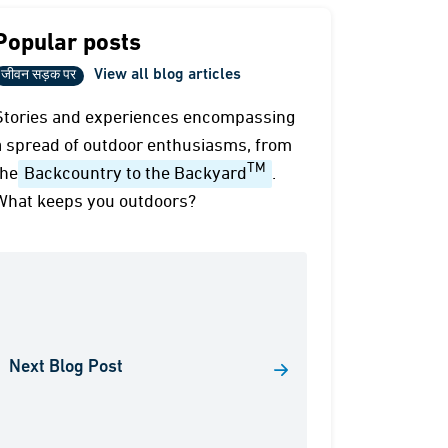
Popular posts
View all blog articles
जीवन सड़क पर
Stories and experiences encompassing
a spread of outdoor enthusiasms, from
TM
the
Backcountry to the Backyard
.
What keeps you outdoors?
Next Blog Post