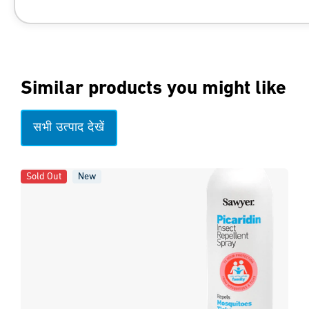
https://pmc.ncbi.nlm.nih.gov/articles/P
Similar products you might like
सभी उत्पाद देखें
Sold Out
New